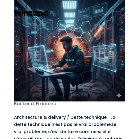
La dette technique n’est pas le problème
(tant qu’elle est pilotée)
par
Vincent Journel
|
Fév 27, 2026
|
Architecture
,
Backend
,
Frontend
Architecture & delivery / Dette technique La
dette technique n’est pas le vrai problème.Le
vrai problème, c’est de faire comme si elle
n’existait pas…ou de vouloir l’éliminer à tout prix.