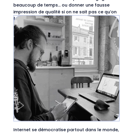
beaucoup de temps… ou donner une fausse
impression de qualité si on ne sait pas ce qu’on
fait. Pourquoi tout le monde veut générer des
tests avec l’IA Écrire des tests est...
Créer des sites accessibles à tous, pour un
Internet plus inclusif
par
Astrid Van Hal
|
Oct 14, 2025
|
Frontend
,
IRL
Internet se démocratise partout dans le monde,