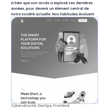
si bien que son accès a explosé ces dernières
années, pour devenir un élément central de
notre société actuelle. Nos habitudes évoluent
et doivent s’adapter aux différentes et
nombreuses transformations...
Pourquoi envisager le low-code/no-code
pour votre business ?
par
Astrid Van Hal
|
Oct 14, 2025
|
Backend
,
Cybersécurité
,
DevOps
,
Frontend