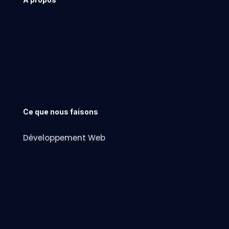
Nos technologies
Cas clients
Blog
Mentions légales
Ce que nous faisons
Développement Web
Développement Mobile
UI/UX design
Cybersécurité
DevOps
Intégration de solutions numériques