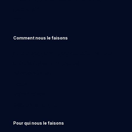
Blockchain
IOT
Comment nous le faisons
Accompagnement, conseil et formations
Conception et architecture
Développement
Tests
Maintenance
Gestion de projets
Pour qui nous le faisons