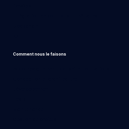
DevOps
Intégration de solutions numériques
Blockchain
IOT
Comment nous le faisons
Accompagnement, conseil et formations
Conception et architecture
Développement
Tests
Maintenance
Gestion de projets