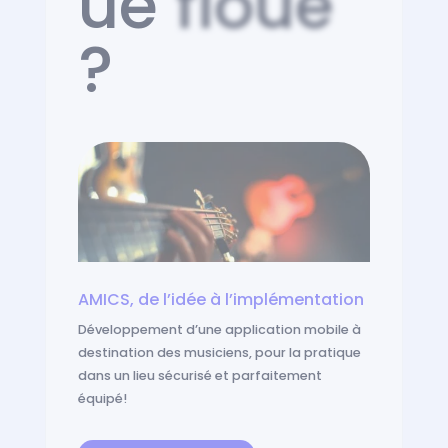
ue
floue
?
V
t
d
C
l
p
AMICS, de l’idée à l’implémentation
Développement d’une application mobile à
destination des musiciens, pour la pratique
dans un lieu sécurisé et parfaitement
équipé!