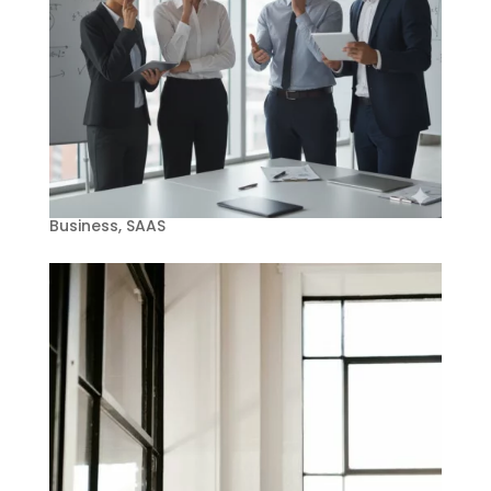
SaaS billing : quotas, pricing, usage-based
— modèles et pièges
par
Vincent Journel
|
Fév 6, 2026
|
Architecture
,
Business
,
SAAS
SaaS & business model / Billing, quotas & pricing
Construire une plateforme SaaS, techniquement,
ce n’est pas le plus dur. La vraie difficulté, c’est
de la rendre rentable dans la durée. La vraie
question derrière toute plateforme SaaS On a
accompagné beaucoup...