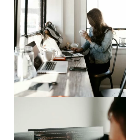
Nous avons testé Figma Maker avec Cursor
: retour réel d’un CTO, sans fantasmes
par
Vincent Journel
|
Jan 27, 2026
|
AI
,
Architecture
,
Design
IA & product design / Figma Maker & Cursor
Nous avons testé Figma Maker couplé à Cursor.
La question n’est pas “est-ce que les
développeurs vont disparaître ?” mais “qu’est-
ce qui change réellement dans notre métier ?”
Pourquoi tout le monde pose la mauvaise...