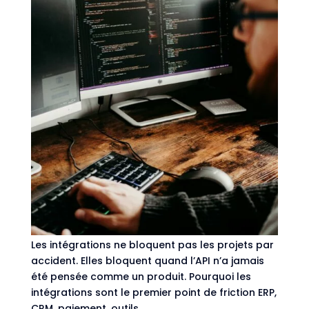
API-first : réussir ses intégrations
(ERP/CRM/paiement) sans blocage
par
Vincent Journel
|
Jan 23, 2026
|
Architecture
,
Backend
Architecture logicielle / API-first & intégrations
Les intégrations ne bloquent pas les projets par
accident. Elles bloquent quand l’API n’a jamais
été pensée comme un produit. Pourquoi les
intégrations sont le premier point de friction ERP,
CRM, paiement, outils...