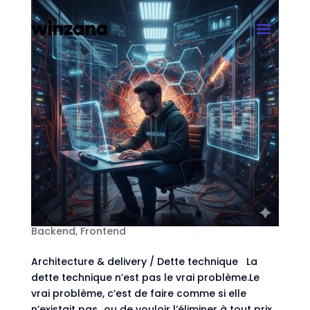
La dette technique n’est pas le problème
(tant qu’elle est pilotée)
par
Vincent Journel
|
Fév 27, 2026
|
Architecture
,
Backend
,
Frontend
Architecture & delivery / Dette technique La
dette technique n’est pas le vrai problème.Le
vrai problème, c’est de faire comme si elle
n’existait pas…ou de vouloir l’éliminer à tout prix.