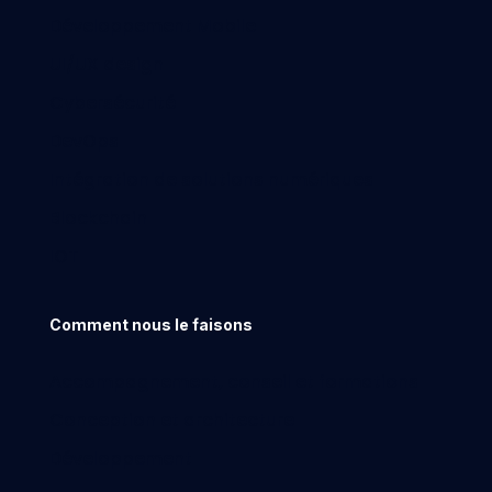
Développement Mobile
UI/UX design
Cybersécurité
DevOps
Intégration de solutions numériques
Blockchain
IOT
Comment nous le faisons
Accompagnement, conseil et formations
Conception et architecture
Développement