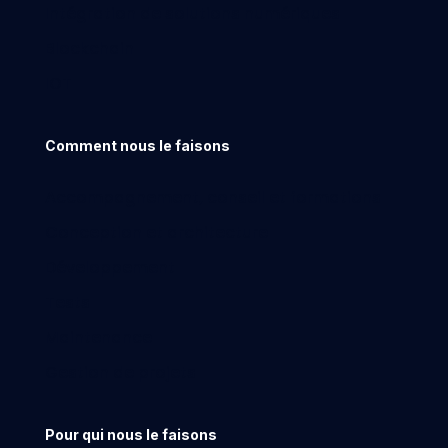
Intégration de solutions numériques
Blockchain
IOT
Comment nous le faisons
Accompagnement, conseil et formations
Conception et architecture
Développement
Tests
Maintenance
Gestion de projets
Pour qui nous le faisons