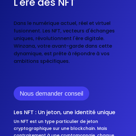
L'ère des NFT
Dans le numérique actuel, réel et virtuel
fusionnent. Les NFT, vecteurs d'échanges
uniques, révolutionnent l'ère digitale.
Winzana, votre avant-garde dans cette
dynamique, est prête à répondre à vos
ambitions spécifiques.
Nous demander conseil
Les NFT : Un jeton, une identité unique
Un NFT est un type particulier de jeton
cryptographique sur une blockchain. Mais
contrairement à une cryptomonnaie, chaque