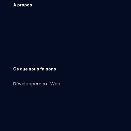
A propos
Nos technologies
Cas clients
Blog
Mentions légales
Ce que nous faisons
Développement Web
Développement Mobile
UI/UX design
Cybersécurité
DevOps