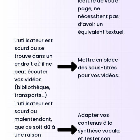
lecture de votre
page, ne
nécessitent pas
d’avoir un
équivalent textuel.
L’utilisateur est
sourd ou se
trouve dans un
Mettre en place
endroit où il ne
des sous-titres
peut écouter
pour vos vidéos.
vos vidéos
(bibliothèque,
transports…)
L’utilisateur est
sourd ou
Adapter vos
malentendant,
contenus à la
que ce soit dû à
synthèse vocale,
une raison
et tester son