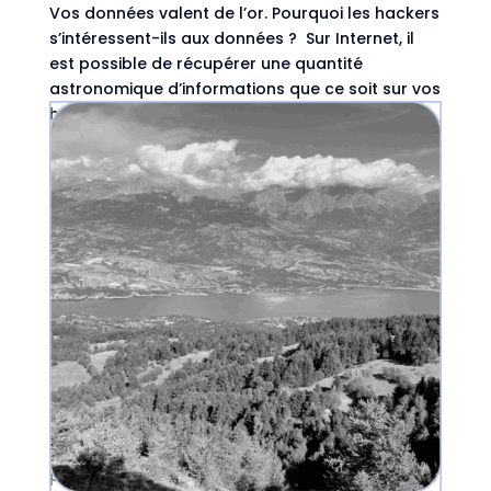
Vos données valent de l’or. Pourquoi les hackers
s’intéressent-ils aux données ? Sur Internet, il
est possible de récupérer une quantité
astronomique d’informations que ce soit sur vos
habitudes d’achats, votre historique de
navigation, vos coordonnées bancaires...
Le Green-Coding ou l’art de préserver
l’environnement sur Internet.
par
Astrid Van Hal
|
Oct 14, 2025
|
Ecologie
,
IRL