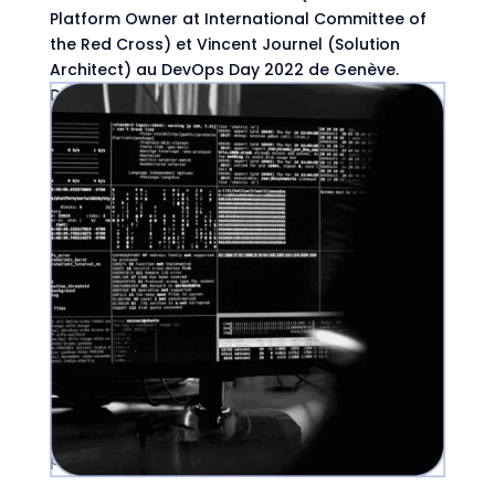
Platform Owner at International Committee of
the Red Cross) et Vincent Journel (Solution
Architect) au DevOps Day 2022 de Genève.
Developers rarely take into consideration the
offline experience when they design an...
Cybersécurité, hacking : il est temps de
protéger vos données !
par
Astrid Van Hal
|
Oct 14, 2025
|
Cybersécurité