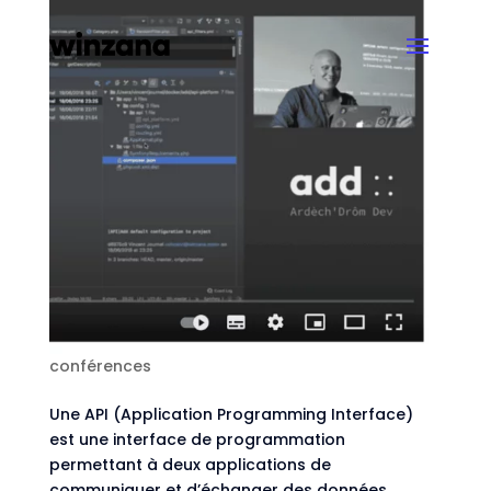
Vincent Journel vous présente comment
créer des API de qualité avec API Platform
par
Astrid Van Hal
|
Déc 22, 2025
|
Streams et
conférences
Une API (Application Programming Interface)
est une interface de programmation
permettant à deux applications de
communiquer et d’échanger des données.