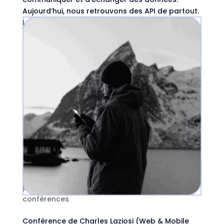
Aujourd’hui, nous retrouvons des API de partout.
Lorsque vous associez votre
compte Facebook et votre...
Comment une architecture hors ligne
pourrait sauver vos applications
par
Astrid Van Hal
|
Déc 22, 2025
|
Streams et
conférences
Conférence de Charles Laziosi (Web & Mobile