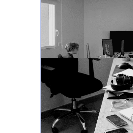
Écologie, en quoi WINZ
par
Astrid Van Hal
|
Oct 14, 2025
|
Ecologie
WINZANA se met au vert ! En termes d’écolog
question nos pratiques, qu’elles soient per
que jamais sur la protection de...