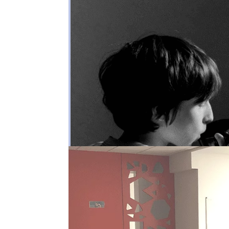
10 conseils pour survivr
par
Astrid Van Hal
|
Oct 14, 2025
|
IRL
France, Août 2022. Premier constat, il fait
France, ont l’impression d’être sur les Îles
enfer, à boire un pastis sur Mercure. 😈 Al