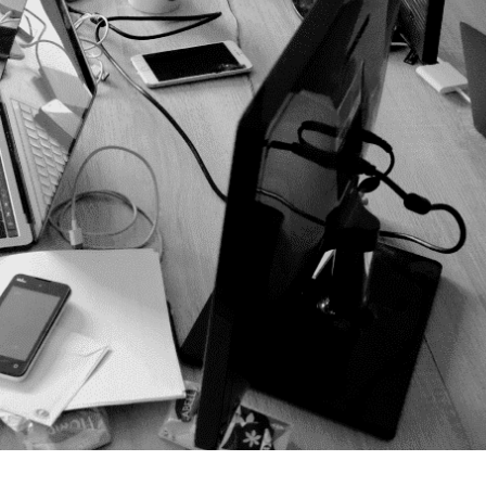
 développeur doit avoir sur son
bjet fétiche et/ou indispensable. Le développeur est une
ageons aujourd’hui une part de son intimité. Nous vous
<01> Un Rubber Duck. Oui,...