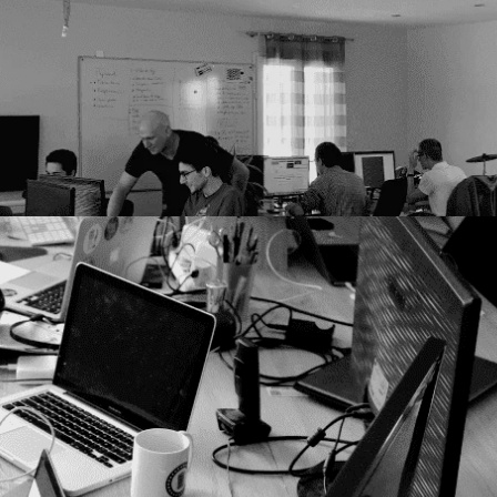
ANA s’engage ?
,
IRL
ie, et à plus d’un titre, il était urgent que nous remettions 
sonnelles ou professionnelles. À l’heure où l’on s’interroge pl