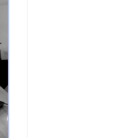
en
us