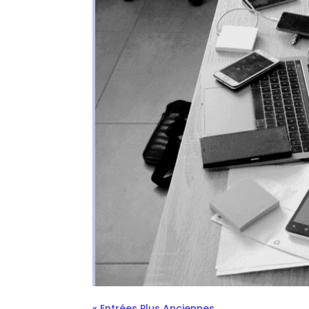
Top 10 des objets qu’un
bureau
par
Astrid Van Hal
|
Oct 14, 2025
|
IRL
Il n’est pas de bon développeur sans son o
personne mystérieuse mais nous vous part
remercions d’avance de votre discrétion 🤫 
« Entrées Plus Anciennes