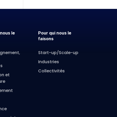
nous le
Pour qui nous le
faisons
gnement,
Start-up/Scale-up
Industries
ns
Collectivités
on et
ure
ement
nce