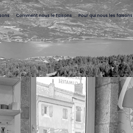
isons
Comment nous le faisons
Pour qui nous les faisons
t de préserver l’environnement su
,
IRL
 le sujet principal du futur de l’espèce humaine, et de notre
ec des canicules extrêmes, des feux de forêts partout en Euro
ous refaire...