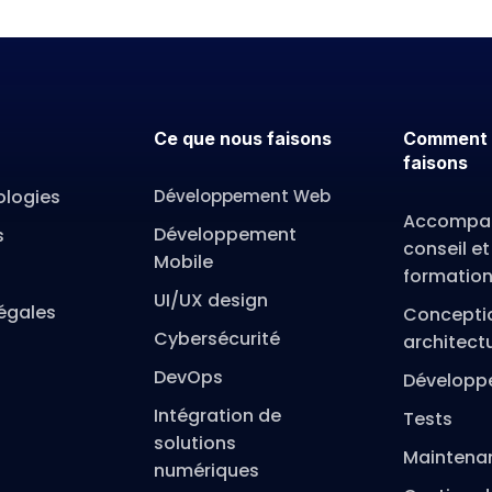
Ce que nous faisons
Comment 
faisons
ologies
Développement Web
Accompa
Développement
s
conseil et
Mobile
formatio
UI/UX design
égales
Concepti
Cybersécurité
architect
DevOps
Développ
Intégration de
Tests
solutions
Maintena
numériques