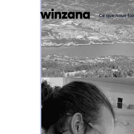
Ce que nous fa
Le Green-Coding ou l’ar
Internet.
par
Astrid Van Hal
|
Oct 14, 2025
|
Ecologie
Le réchauffement climatique est aujourd’hui
planète. Cet été 2022 en est la preuve, av
des pénuries d’eau potable… On ne va pas v