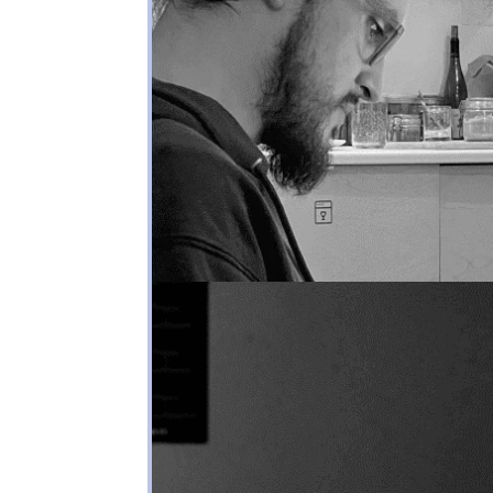
Créer des sites accessib
inclusif
par
Astrid Van Hal
|
Oct 14, 2025
|
Frontend
Internet se démocratise partout dans le mo
pour devenir un élément central de notre s
différentes et nombreuses transformations