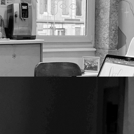
les à tous, pour un Internet plus
,
IRL
nde, si bien que son accès a explosé ces dernières années,
ociété actuelle. Nos habitudes évoluent et doivent s’adapter
...